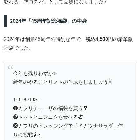
取れる「神コスパ」として話題になりました♪
2024年「45周年記念福袋」の中身
2024年は創業45周年の特別な年で、
税込4,500円
の豪華版
福袋でした。
今年も残りわずか✨
新年のやることリストの作成をしましょう🗒
TO DO LIST
❶カプリチョーザの福袋を買う🧧
❷トマトとニンニクを食べる🍝
❸カプリのドレッシングで「イカツナサラダ」作
りに挑戦🦑🥗