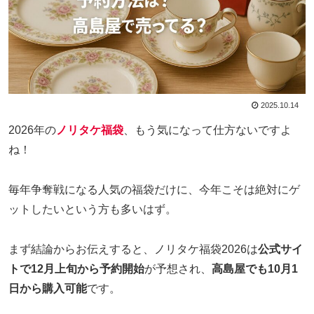
2025.10.14
2026年の
ノリタケ福袋
、もう気になって仕方ないですよ
ね！
毎年争奪戦になる人気の福袋だけに、今年こそは絶対にゲ
ットしたいという方も多いはず。
まず結論からお伝えすると、ノリタケ福袋2026は
公式サイ
トで12月上旬から予約開始
が予想され、
高島屋でも10月1
日から購入可能
です。