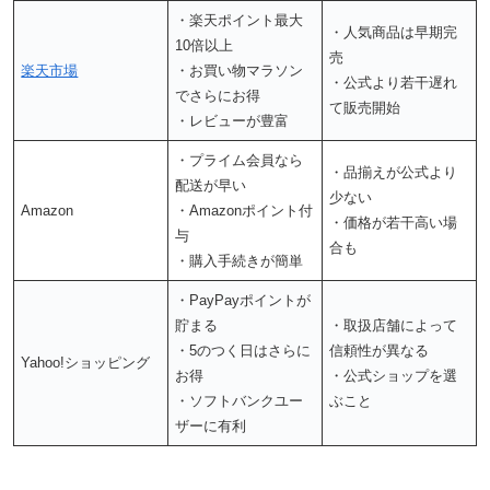
・楽天ポイント最大
・人気商品は早期完
10倍以上
売
楽天市場
・お買い物マラソン
・公式より若干遅れ
でさらにお得
て販売開始
・レビューが豊富
・プライム会員なら
・品揃えが公式より
配送が早い
少ない
Amazon
・Amazonポイント付
・価格が若干高い場
与
合も
・購入手続きが簡単
・PayPayポイントが
貯まる
・取扱店舗によって
・5のつく日はさらに
信頼性が異なる
Yahoo!ショッピング
お得
・公式ショップを選
・ソフトバンクユー
ぶこと
ザーに有利