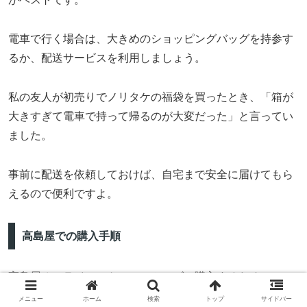
電車で行く場合は、大きめのショッピングバッグを持参す
るか、配送サービスを利用しましょう。
私の友人が初売りでノリタケの福袋を買ったとき、「箱が
大きすぎて電車で持って帰るのが大変だった」と言ってい
ました。
事前に配送を依頼しておけば、自宅まで安全に届けてもら
えるので便利ですよ。
高島屋での購入手順
高島屋オンラインストアでスムーズに購入するための、ス
テップバイステップのガイドをご紹介します。
メニュー
ホーム
検索
トップ
サイドバー