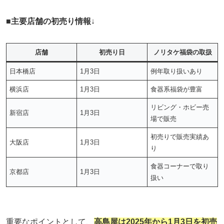
■
主要店舗の初売り情報
↓
店舗
初売り日
ノリタケ福袋の取扱
日本橋店
1月3日
例年取り扱いあり
横浜店
1月3日
食器系福袋が豊富
リビング・ホビー売
新宿店
1月3日
場で販売
初売りで販売実績あ
大阪店
1月3日
り
食器コーナーで取り
京都店
1月3日
扱い
重要なポイントとして、
高島屋は2025年から1月3日を初売