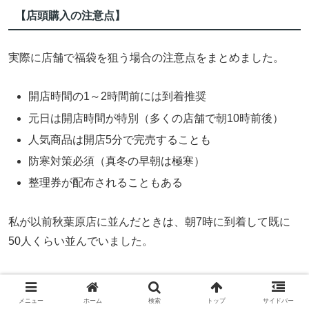
【店頭購入の注意点】
実際に店舗で福袋を狙う場合の注意点をまとめました。
開店時間の1～2時間前には到着推奨
元日は開店時間が特別（多くの店舗で朝10時前後）
人気商品は開店5分で完売することも
防寒対策必須（真冬の早朝は極寒）
整理券が配布されることもある
私が以前秋葉原店に並んだときは、朝7時に到着して既に
50人くらい並んでいました。
開店と同時に入店したものの、お目当ての福袋は既に売り
切れ…という苦い思い出があります。
メニュー
ホーム
検索
トップ
サイドバー