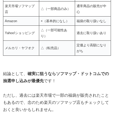
楽天市場ソフマップ
通常商品の販売が中
△（一部商品のみ）
店
心
Amazon
×（基本的になし）
福袋の取り扱いなし
△（一部可能性あ
Yahoo!ショッピング
過去に取り扱いあり
り）
定価より高額になり
メルカリ・ヤフオク
△（転売品）
がち
結論として、
確実に狙うならソフマップ・ドットコムでの
抽選申し込みが最優先
です！
ただし、過去には楽天市場で一部の福袋が販売されたこと
もあるので、念のため楽天のソフマップ店もチェックして
おくと良いかもしれません。