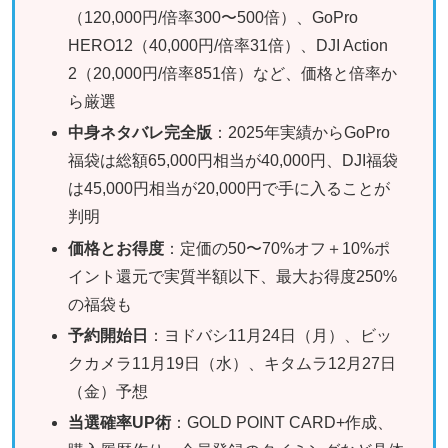
（120,000円/倍率300〜500倍）、GoPro
HERO12（40,000円/倍率31倍）、DJI Action
2（20,000円/倍率851倍）など、価格と倍率か
ら厳選
中身ネタバレ完全版
：2025年実績からGoPro
福袋は総額65,000円相当が40,000円、DJI福袋
は45,000円相当が20,000円で手に入ることが
判明
価格とお得度
：定価の50〜70%オフ＋10%ポ
イント還元で実質半額以下、最大お得度250%
の福袋も
予約開始日
：ヨドバシ11月24日（月）、ビッ
クカメラ11月19日（水）、キタムラ12月27日
（金）予想
当選確率UP術
：GOLD POINT CARD+作成、