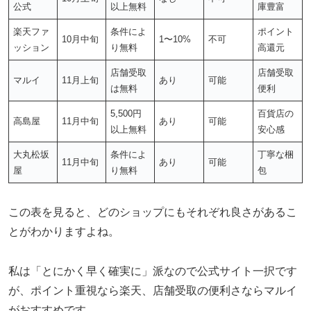
公式
以上無料
庫豊富
楽天ファ
条件によ
ポイント
10月中旬
1〜10%
不可
ッション
り無料
高還元
店舗受取
店舗受取
マルイ
11月上旬
あり
可能
は無料
便利
5,500円
百貨店の
高島屋
11月中旬
あり
可能
以上無料
安心感
大丸松坂
条件によ
丁寧な梱
11月中旬
あり
可能
屋
り無料
包
この表を見ると、どのショップにもそれぞれ良さがあるこ
とがわかりますよね。
私は「とにかく早く確実に」派なので公式サイト一択です
が、ポイント重視なら楽天、店舗受取の便利さならマルイ
がおすすめです。